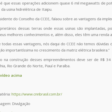
 é que essas operações adicionem quase 6 mil megawatts de potê
da usina hidrelétrica de Itaipu.
presidente do Conselho da CCEE, falaou sobre as vantagens da impl
prietários dessas terras onde essas usinas são implantadas, p
 seus melhores conhecimentos e, além disso, eles têm uma renda a
 todas essas vantagens, nós daqui do CCEE não temos dúvidas 
ão importantíssima no crescimento da matriz elétrica brasileira.”
to na construção desses empreendimentos deve ser de R$ 34 bi
ia, Rio Grande do Norte, Piauí e Paraíba.
 vídeo acima
atéria:
https://www.cnnbrasil.com.br/
magem: Divulgação