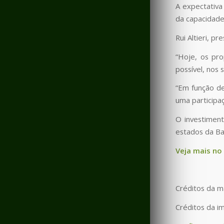
A expectativa
da capacidade 
Rui Altieri, 
“Hoje, os pro
possível, nos
“Em função de
uma participaç
O investimen
estados da Bah
Veja mais no
Créditos da m
Créditos da i