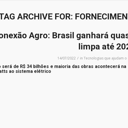
TAG ARCHIVE FOR:
FORNECIMEN
onexão Agro: Brasil ganhará quas
limpa até 20
/
14/07/2022
in
Tecnologias que ajudam o
 será de R$ 34 bilhões e maioria das obras acontecerá n
tts ao sistema elétrico