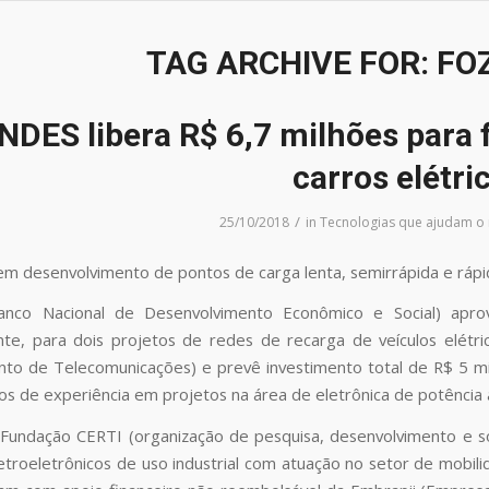
TAG ARCHIVE FOR:
FO
NDES libera R$ 6,7 milhões para 
carros elétri
/
25/10/2018
in
Tecnologias que ajudam o
uem desenvolvimento de pontos de carga lenta, semirrápida e rápi
co Nacional de Desenvolvimento Econômico e Social) aprov
nte, para dois projetos de redes de recarga de veículos elét
to de Telecomunicações) e prevê investimento total de R$ 5 mil
os de experiência em projetos na área de eletrônica de potência 
Fundação CERTI (organização de pesquisa, desenvolvimento e s
letroeletrônicos de uso industrial com atuação no setor de mobili