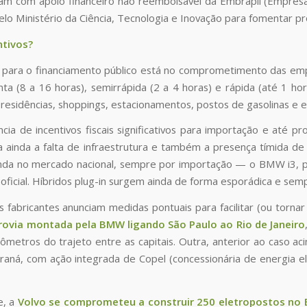
am com apoio financeiro não reembolsável da Embrapii (Empresa B
pelo Ministério da Ciência, Tecnologia e Inovação para fomentar pr
ntivos?
 para o financiamento público está no comprometimento das em
nta (8 a 16 horas), semirrápida (2 a 4 horas) e rápida (até 1 h
 residências, shoppings, estacionamentos, postos de gasolinas e e
cia de incentivos fiscais significativos para importação e até p
a ainda a falta de infraestrutura e também a presença tímida de o
da no mercado nacional, sempre por importação — o BMW i3, por 
 oficial. Híbridos plug-in surgem ainda de forma esporádica e se
s fabricantes anunciam medidas pontuais para facilitar (ou tornar
trovia montada pela BMW ligando S
ã
o Paulo ao Rio de Janeiro
lômetros do trajeto entre as capitais. Outra, anterior ao caso a
araná, com ação integrada de Copel (concessionária de energia e
e, a
Volvo se comprometeu a construir 250 eletropostos no 