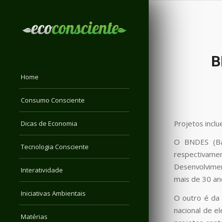
B
Home
Consumo Consciente
Projetos incl
Dicas de Economia
O BNDES (Ban
Tecnologia Consciente
respectivame
Desenvolvimen
Interatividade
mais de 30 an
Iniciativas Ambientais
O outro é da 
nacional de e
Matérias