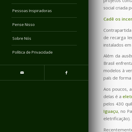
projetos cont
social criada 
Pessoas Inspiradoras
Cad
ê
os ince
Pense Nisso
Contrapartida
de recarga le
Sobre Nós
instalados em
Política de Privacidade
Além da ausên
Brasil enfrent
modelos à ven
país de forma
Aos poucos, a
delas é a
ele
pelos 430 qui
Igua
ç
u
, no P
eletrificação).
Recentement