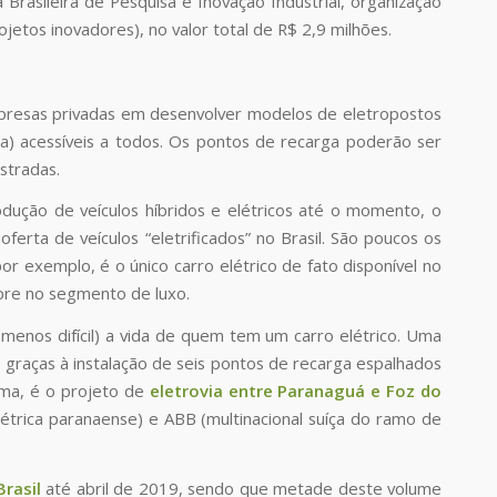
rasileira de Pesquisa e Inovação Industrial, organização
ojetos inovadores), no valor total de R$ 2,9 milhões.
presas privadas em desenvolver modelos de eletropostos
ora) acessíveis a todos. Os pontos de recarga poderão ser
stradas.
rodução de veículos híbridos e elétricos até o momento, o
ferta de veículos “eletrificados” no Brasil. São poucos os
exemplo, é o único carro elétrico de fato disponível no
mpre no segmento de luxo.
 menos difícil) a vida de quem tem um carro elétrico. Uma
, graças à instalação de seis pontos de recarga espalhados
cima, é o projeto de
eletrovia entre Paranagu
á
e Foz do
létrica paranaense) e ABB (multinacional suíça do ramo de
Brasil
até abril de 2019, sendo que metade deste volume