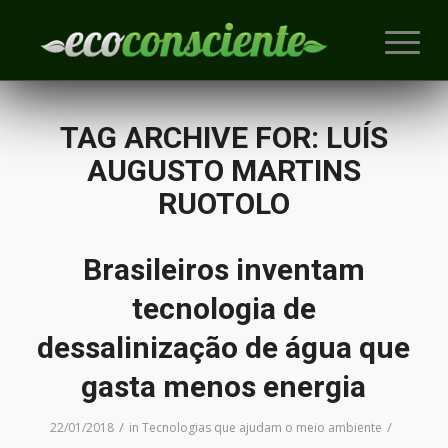
TAG ARCHIVE FOR:
LUÍS
AUGUSTO MARTINS
RUOTOLO
Brasileiros inventam
tecnologia de
dessalinização de água que
gasta menos energia
/
/
22/01/2018
in
Tecnologias que ajudam o meio ambiente