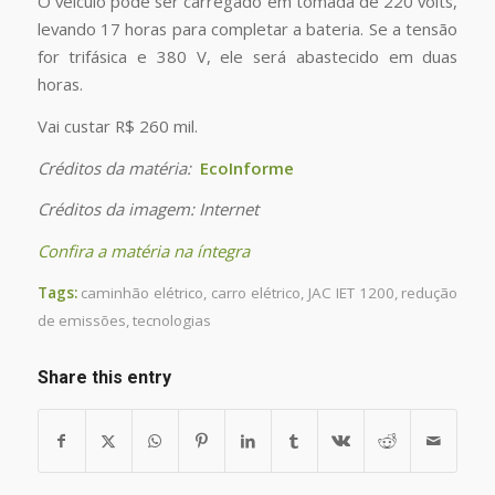
O veículo pode ser carregado em tomada de 220 volts,
levando 17 horas para completar a bateria. Se a tensão
for trifásica e 380 V, ele será abastecido em duas
horas.
Vai custar R$ 260 mil.
Créditos da matéria:
EcoInforme
Créditos da imagem:
Internet
Confira a matéria na íntegra
Tags:
caminhão elétrico
,
carro elétrico
,
JAC IET 1200
,
redução
de emissões
,
tecnologias
Share this entry