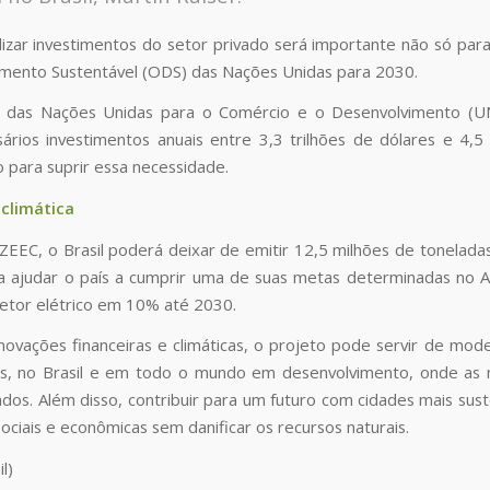
lizar investimentos do setor privado será importante não só para 
mento Sustentável (ODS) das Nações Unidas para 2030.
a das Nações Unidas para o Comércio e o Desenvolvimento (U
ários investimentos anuais entre 3,3 trilhões de dólares e 4,5
o para suprir essa necessidade.
 climática
EEC, o Brasil poderá deixar de emitir 12,5 milhões de toneladas
ajudar o país a cumprir uma de suas metas determinadas no Ac
 setor elétrico em 10% até 2030.
novações financeiras e climáticas, o projeto pode servir de mo
s, no Brasil e em todo o mundo em desenvolvimento, onde as n
tados. Além disso, contribuir para um futuro com cidades mais sus
ociais e econômicas sem danificar os recursos naturais.
l)