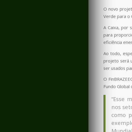
O novo proje
Verde para o 
A Caixa, por
para proporcio
eficiência ener
Ao todo, espe
projeto será 
ser usados par
O FinBRAZEEC 
Fundo Global 
“Esse m
nos set
como p
exemplo
Mundial