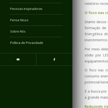
relatório rec
Pessoas Inspiradoras
O foco nas ci
Pense Nisso
Diante desse 
formação de u
Sobre Nós
Energética do
investimentos 
Política de Privacidade
Por meio dele
sódio por LE
equipamentos
O foco nas ci
consumo energ
potencial bené
E a busca por
a grande maior
Reduzindo ri