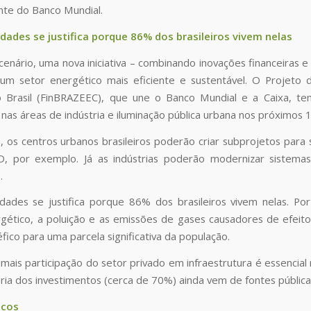
ente do Banco Mundial.
dades se justifica porque 86% dos brasileiros vivem nelas
cenário, uma nova iniciativa – combinando inovações financeiras
m setor energético mais eficiente e sustentável. O Projeto d
 Brasil (FinBRAZEEC), que une o Banco Mundial e a Caixa, tem
nas áreas de indústria e iluminação pública urbana nos próximos 
, os centros urbanos brasileiros poderão criar subprojetos para
D, por exemplo. Já as indústrias poderão modernizar sistem
.
dades se justifica porque 86% dos brasileiros vivem nelas. Port
ético, a poluição e as emissões de gases causadores de efeito e
fico para uma parcela significativa da população.
 mais participação do setor privado em infraestrutura é essenc
ia dos investimentos (cerca de 70%) ainda vem de fontes públicas,
scos