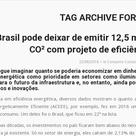
TAG ARCHIVE FOR
Brasil pode deixar de emitir 12,5
CO² com projeto de eficiê
/
22/08/2018
in
Consumo Consci
ue imaginar quanto se poderia economizar em dinheir
 energética como prioridade em setores como ilumin
ara o futuro da infraestrutura e, no entanto, ainda 
os e inovações.
a em eficiência energética, diversos dados mostram o quanto 
rgeticamente Eficiente (ACEEE), por exemplo, fez em 2016 um
nsumo. Um deles foi o Brasil, que ficou em 22º na lista.
mas décadas, os investimentos no país ficaram bem abaixo do nec
ura já existente. Só no setor de energia, eles caíram de 2,13%