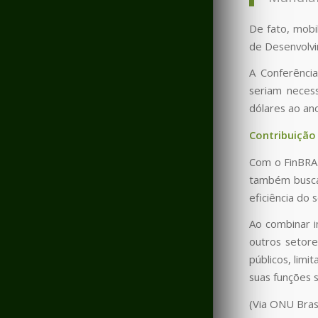
De fato, mobi
de Desenvolvi
A Conferênci
seriam necess
dólares ao an
Contribuição
Com o FinBRAZ
também busca 
eficiência do
Ao combinar i
outros setore
públicos, limi
suas funções s
(Via ONU Brasi