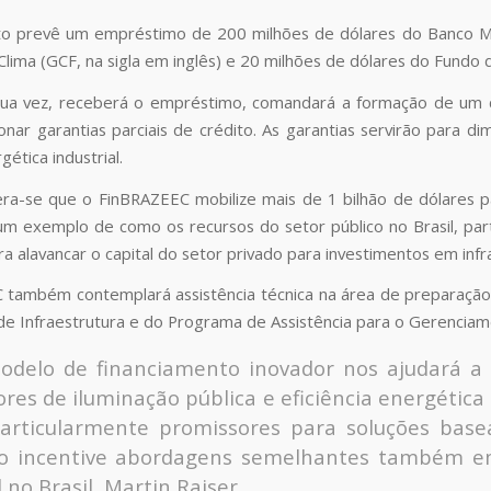
to prevê um empréstimo de 200 milhões de dólares do Banco M
Clima (GCF, na sigla em inglês) e 20 milhões de dólares do Fundo 
 sua vez, receberá o empréstimo, comandará a formação de um 
nar garantias parciais de crédito. As garantias servirão para dim
gética industrial.
ra-se que o FinBRAZEEC mobilize mais de 1 bilhão de dólares pa
um exemplo de como os recursos do setor público no Brasil, par
a alavancar o capital do setor privado para investimentos em infr
também contemplará assistência técnica na área de preparação d
de Infraestrutura e do Programa de Assistência para o Gerencia
odelo de financiamento inovador nos ajudará a 
ores de iluminação pública e eficiência energética 
articularmente promissores para soluções bas
 incentive abordagens semelhantes também em 
 no Brasil, Martin Raiser.