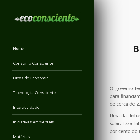
B
Home
Consumo Consciente
Dicas de Economia
O governo fe
Tecnologia Consciente
para financiam
de cerca de 2
Interatividade
Uma das linha
Iniciativas Ambientais
solar. Essa l
por cento do 
Matérias