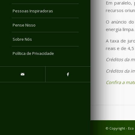
Em paralelo, 
recursos oriu
Pessoas Inspiradoras
O anúncio do 
Pense Nisso
energia limpa.
Sobre Nós
A taxa de jur
reais e de 4,
Política de Privacidade
Créditos da m
Créditos da i
Confira a maté
© Copyright - Eco