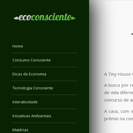
Home
Consumo Consciente
A Tiny House 
Dicas de Economia
A busca por r
Tecnologia Consciente
de vida difer
concurso de a
Interatividade
A casa, com 
Iniciativas Ambientais
prêmio na comp
Matérias