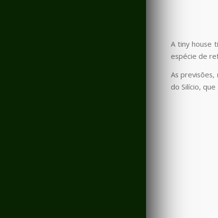
A tiny house 
espécie de re
As previsões,
do Silício, qu