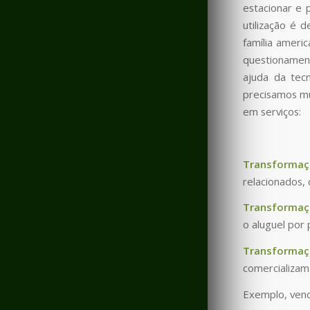
estacionar e 
utilização é 
família ameri
questionament
ajuda da tec
precisamos mu
em serviços:
Transformaç
relacionados,
Transformaçã
o aluguel po
Transformaç
comercializam
Exemplo, vend