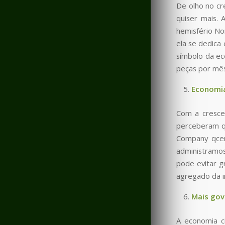
De olho no cr
quiser mais. 
hemisfério No
ela se dedica
símbolo da ec
peças por mês
Economia
Com a cresce
perceberam qu
Company qcer
administramos
pode evitar g
agregado da in
Mais gov
A economia c