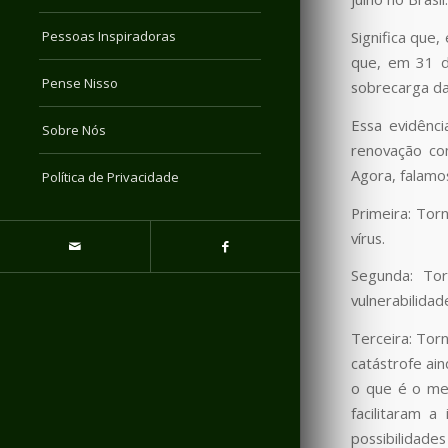
Pessoas Inspiradoras
Significa que,
que, em 31 d
Pense Nisso
sobrecarga d
Essa evidênc
Sobre Nós
renovação com
Agora, falamo
Política de Privacidade
Primeira: Tor
vírus.
Segunda: Tor
vulnerabilidad
Terceira: Tor
catástrofe ai
o que é o meu
facilitaram 
possibilidade