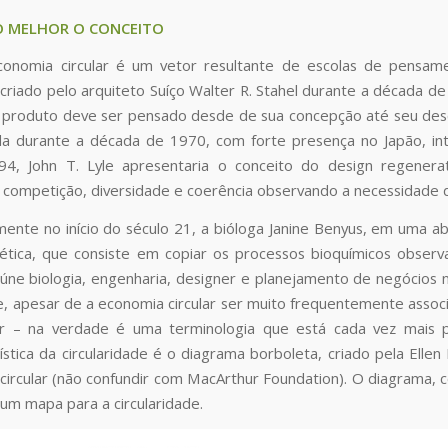
 MELHOR O CONCEITO
conomia circular é um vetor resultante de escolas de pens
criado pelo arquiteto Suíço Walter R. Stahel durante a década d
produto deve ser pensado desde de sua concepção até seu desc
inda durante a década de 1970, com forte presença no Japão, int
, John T. Lyle apresentaria o conceito do design regenerativ
 competição, diversidade e coerência observando a necessidade 
ente no início do século 21, a bióloga Janine Benyus, em uma ab
ética, que consiste em copiar os processos bioquímicos obser
eúne biologia, engenharia, designer e planejamento de negócios 
 apesar de a economia circular ser muito frequentemente associ
r – na verdade é uma terminologia que está cada vez mais p
ística da circularidade é o diagrama borboleta, criado pela Elle
rcular (não confundir com MacArthur Foundation). O diagrama, copi
um mapa para a circularidade.