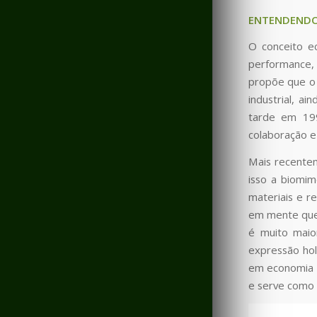
ENTENDENDO
O conceito e
performance, 
propõe que o 
industrial, a
tarde em 1994
colaboração e
Mais recentem
isso a biomim
materiais e r
em mente que,
é muito maio
expressão hol
em economia ci
e serve como 