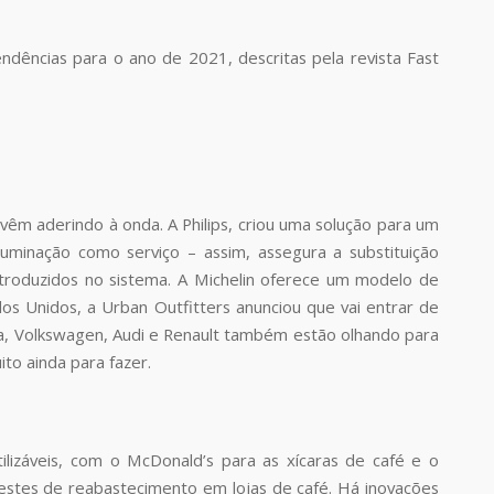
dências para o ano de 2021, descritas pela revista Fast
vêm aderindo à onda. A Philips, criou uma solução para um
minação como serviço – assim, assegura a substituição
troduzidos no sistema. A Michelin oferece um modelo de
s Unidos, a Urban Outfitters anunciou que vai entrar de
ta, Volkswagen, Audi e Renault também estão olhando para
to ainda para fazer.
lizáveis, com o McDonald’s para as xícaras de café e o
estes de reabastecimento em lojas de café. Há inovações