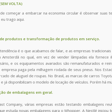
(SEM VOLTA)
e começar a embarcar na economia circular é observar suas ten
eu trago aqui.
de produtos e transformação de produtos em serviço.
 tendência é o que acabamos de falar, e as empresas tradicionais 
 Amsterdã no qual, em vez de vender lâmpadas ela fornece ilu
ário, e os equipamentos avariados são remanufaturados e rein
 empresa paga pela milhagem rodada de seus pneus. Nos Estado
cado de aluguel de roupas. No Brasil, as marcas de carros Toyo
e já disponibilizam o modelo de locação de veículos. Porém há mui
ação de embalagens em geral.
ast Company, várias empresas estão testando embalagens reuti
que estuda novas embalagens para o Whopper. A Nestlé iniciou t