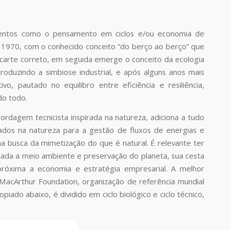
amentos como o pensamento em ciclos e/ou economia de
e 1970, com o conhecido conceito “do berço ao berço” que
arte correto, em seguida emerge o conceito da ecologia
roduzindo a simbiose industrial, e após alguns anos mais
o, pautado no equilibro entre eficiência e resiliência,
do todo.
ordagem tecnicista inspirada na natureza, adiciona a tudo
vados na natureza para a gestão de fluxos de energias e
na busca da mimetização do que é natural. É relevante ter
ada a meio ambiente e preservação do planeta, sua cesta
róxima a economia e estratégia empresarial. A melhor
n MacArthur Foundation, organização de referência mundial
ado abaixo, é dividido em ciclo biológico e ciclo técnico,