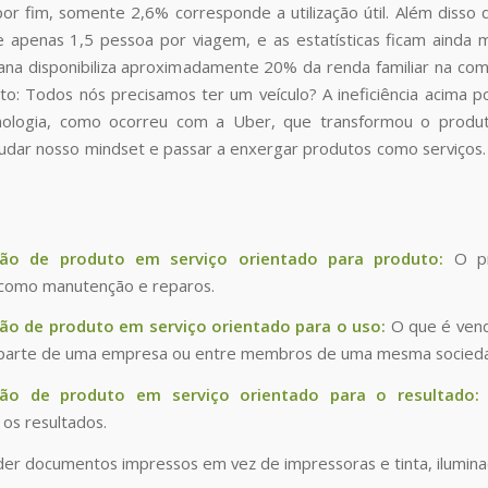
por fim, somente 2,6% corresponde a utilização útil. Além disso
de apenas 1,5 pessoa por viagem, e as estatísticas ficam ain
cana disponibiliza aproximadamente 20% da renda familiar na co
o: Todos nós precisamos ter um veículo? A ineficiência acima 
nologia, como ocorreu com a Uber, que transformou o produ
dar nosso mindset e passar a enxergar produtos como serviços. 
ão de produto em serviço orientado para produto:
O pr
 como manutenção e reparos.
o de produto em serviço orientado para o uso:
O que é vendi
r parte de uma empresa ou entre membros de uma mesma socied
ão de produto em serviço orientado para o resultado:
 os resultados.
er documentos impressos em vez de impressoras e tinta, ilumina