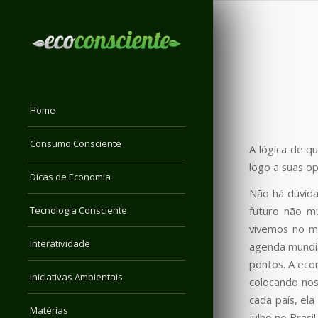
Home
Consumo Consciente
A lógica de q
logo a suas o
Dicas de Economia
Não há dúvid
Tecnologia Consciente
futuro não mu
vivemos no m
Interatividade
agenda mundia
pontos. A econ
Iniciativas Ambientais
colocando nos
cada país, el
Matérias
julho no Brasil.