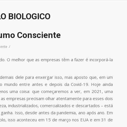
LO BIOLOGICO
sumo Consciente
/
ente
do. O melhor que as empresas têm a fazer é incorporá-la
demais dele para enxergar isso, mas aposto que, em um
a do mundo entre antes e depois da Covid-19. Hoje ainda
menos uma coisa: que começaremos a ver, em 2021, uma
E as empresas precisam olhar atentamente para esses dois
za, industrializados, comercializados e descartados – está
 ganha. Isso, desde antes da pandemia, ano após ano. Em
emplo, isso aconteceu em 15 de março nos EUA e em 31 de