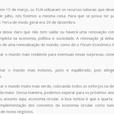
 em 15 de março, os EUA utilizaram os recursos naturais que dever
e julho, nós fizemos a mesma coisa. Para que se possa ter 
a Terra de modo geral era 29 de dezembro.
ia deixa claro que não tem saída: ou haverá uma renovação co
pleta na economia, política e sociedade. A renovação já vinh
s de uma reinicialização do mundo, como diz o Fórum Econômico Mun
nar o mundo mais resiliente para eventuais novas surpresas, cis
nar o mundo mais inclusivo, justo e equilibrado, pois ating
e.
nar o mundo muito mais verde, colocando todos os esforços na de
nda maior. Dessa maneira, podemos esperar para os próximos ano
 assunto aqui, economia circular. A boa notícia é que a quarta 
a implementação dos conceitos da economia circular como nu
s de novos negócios.