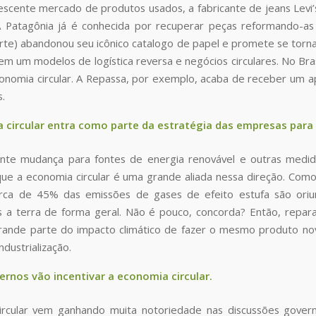
escente mercado de produtos usados, a fabricante de jeans Levi
A Patagônia já é conhecida por recuperar peças reformando-as
rte) abandonou seu icônico catalogo de papel e promete se tornar
 em um modelos de logística reversa e negócios circulares. No Bra
onomia circular. A Repassa, por exemplo, acaba de receber um ap
.
 circular entra como parte da estratégia das empresas para 
nte mudança para fontes de energia renovável e outras medi
e a economia circular é uma grande aliada nessa direção. Como I
ca de 45% das emissões de gases de efeito estufa são oriund
 a terra de forma geral. Não é pouco, concorda? Então, repar
rande parte do impacto climático de fazer o mesmo produto no
dustrialização.
ernos vão incentivar a economia circular.
ircular vem ganhando muita notoriedade nas discussões govern