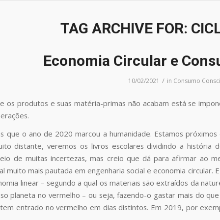
TAG ARCHIVE FOR:
CIC
Economia Circular e Con
/
10/02/2021
in
Consumo Consci
ue os produtos e suas matéria-primas não acabam está se impon
perações.
as que o ano de 2020 marcou a humanidade. Estamos próximos 
ito distante, veremos os livros escolares dividindo a históri
eio de muitas incertezas, mas creio que dá para afirmar ao 
l muito mais pautada em engenharia social e economia circular. 
omia linear – segundo a qual os materiais são extraídos da nature
so planeta no vermelho – ou seja, fazendo-o gastar mais do que
a tem entrado no vermelho em dias distintos. Em 2019, por ex