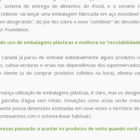
 sistema de entrega de alimentos do iFood, e o sorvete 
 A Unilever vai lançar uma embalagem fabricada em aço inoxidáv
 design lindo”, diz Joe Iles sobre o novo “contêiner” do desodora
ur Foundation.
do uso de embalagens plásticas e melhora na “reciclabilidade
Canadá já parou de embalar individualmente alguns produtos co
s, cultiva verduras e ervas nas dependências dos supermercados
 cliente (a de comprar produtos colhidos na hora), elimin
maciça utilização de embalagens plásticas, é claro, mas os desig
garrafas d’água sem rótulo. Inovações como estas serão cresc
ente possui dimensões estimadas em nove vezes o território de Po
ntinuarmos com o sistema linear habitual.)
resas passarão a aceitar os produtos de volta quando você a