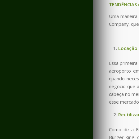
TENDÊNCIAS 
Uma maneira d
Company, que 
Locação 
Essa primeira
aeroporto em
quando necess
negócio que a
cabeça no mer
esse mercado 
Reutiliz
Como diz a F
Burger King, 