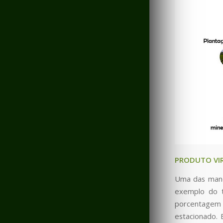
PRODUTO VIR
Uma das manei
exemplo do t
porcentagem d
estacionado.