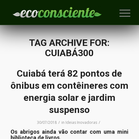
TAG ARCHIVE FOR:
CUIABÁ300
Cuiabá terá 82 pontos de
ônibus em contêineres com
energia solar e jardim
suspenso
/
/
30/07/2018
in
Ideias Inovadoras
Os abrigos ainda vão contar com uma mini
biblioteca de livros.