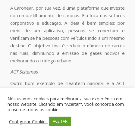
A Caronear, por sua vez, é uma plataforma que investe
no compartilhamento de caronas. Ela foca nos setores
corporativo e educação. A ideia é bem simples: por
meio de um aplicativo, pessoas se conectam e
verificam se há pessoas com veículos indo a um mesmo
destino. O objetivo final é reduzir o número de carros
nas ruas, diminuindo a emissão de gases nocivos e
melhorando o tráfego urbano.
ACT Sistemas
Outro bom exemplo de cleantech nacional é a ACT
Sistemas. A empresa possibilita a automação de
sistemas de fiscalização da fumaça preta emitida pelas
Nós usamos cookies para melhorar a sua experiência em
nosso website. Clicando em "Aceitar", você concorda com
chaminés industriais. Por meio de um sistema de
o uso de todos os cookies.
captura de imagens, avalia o índice de poluição,
permitindo a fiscalização regular para que sejam
Configurar Cookies
ACEITAR
tomadas as devidas providências.