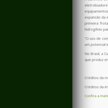
eletrolisado
equipamentos 
expansão da e
primeira fro
hidrogênio par
“O uso de com
um potencial 
No Brasil, a 
que produz en
Créditos da m
Créditos da 
Confira a maté