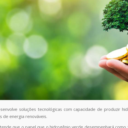
envolve soluções tecnológicas com capacidade de produzir hidr
s de energia renováveis.
tende que o papel que o hidrogênio verde desempenhará como f