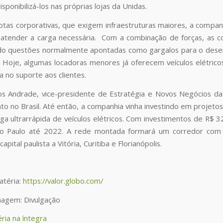
isponibilizá-los nas próprias lojas da Unidas.
otas corporativas, que exigem infraestruturas maiores, a companh
 atender a carga necessária. Com a combinação de forças, as 
do questões normalmente apontadas como gargalos para o desen
a. Hoje, algumas locadoras menores já oferecem veículos elétri
a no suporte aos clientes.
s Andrade, vice-presidente de Estratégia e Novos Negócios da 
o no Brasil. Até então, a companhia vinha investindo em projeto
ga ultrarrápida de veículos elétricos. Com investimentos de R$ 3
o Paulo até 2022. A rede montada formará um corredor com 
capital paulista a Vitória, Curitiba e Florianópolis.
atéria:
https://valor.globo.com/
magem: Divulgação
ria na íntegra