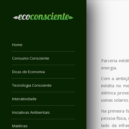
Home
Consumo Consciente
Parceria inéd
energia.
Dicas de Economia
Com a ambição
Tecnologia Consciente
inédita no me
elétrica prov
Interatividade
usinas solares.
Na primeira f
Iniciativas Ambientais
pessoa física,
lado da infr
Matérias