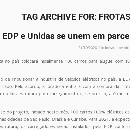
TAG ARCHIVE FOR:
FROTAS
EDP e Unidas se unem em parceri
/
21/10/2020
in
Ideias Inovado
ita no país colocará inicialmente 100 carros para aluguel com 
 de impulsionar a indústria de veículos elétricos no país, a EDP
rcado. Pelo acordo, a locadora entrará com a compra da frota
erá a infraestrutura para carregamento e, se preciso, até mes
ase do projeto, iniciado neste mês, 100 carros 100% elétricos e
 nas cidades de São Paulo, Brasília e Curitiba. Para 2021, a expec
aestrutura, os carregadores serão instalados pela EDP confor