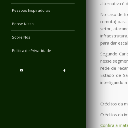
alternativa é d
Pessoas Inspiradoras
No caso de fr
remota) para
Pense Nisso
setor, atacan
infraestrutur
Sobre Nós
para dar escal
Política de Privacidade
Segundo Carlo
nesse segment
rede de recar
Estado de Sã
interligando a 
Créditos da m
Créditos da i
Confira a maté