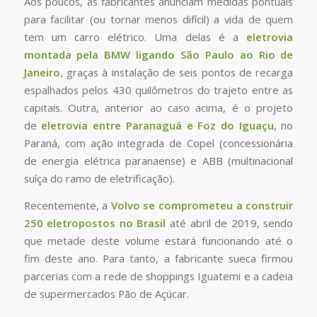
Aos poucos, as fabricantes anunciam medidas pontuais
para facilitar (ou tornar menos difícil) a vida de quem
tem um carro elétrico. Uma delas é a
eletrovia
montada pela BMW ligando S
ã
o Paulo ao Rio de
Janeiro
, graças à instalação de seis pontos de recarga
espalhados pelos 430 quilômetros do trajeto entre as
capitais. Outra, anterior ao caso acima, é o projeto
de
eletrovia entre Paranagu
á
e Foz do Igua
ç
u
, no
Paraná, com ação integrada de Copel (concessionária
de energia elétrica paranaense) e ABB (multinacional
suíça do ramo de eletrificação).
Recentemente, a
Volvo se comprometeu a construir
250 eletropostos no Brasil
até abril de 2019, sendo
que metade deste volume estará funcionando até o
fim deste ano. Para tanto, a fabricante sueca firmou
parcerias com a rede de shoppings Iguatemi e a cadeia
de supermercados Pão de Açúcar.