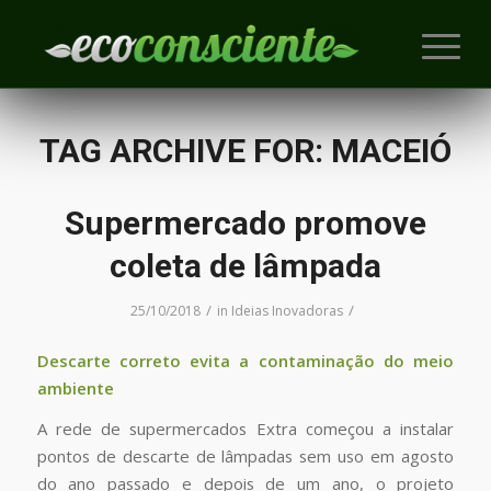
TAG ARCHIVE FOR:
MACEIÓ
Supermercado promove
coleta de lâmpada
/
/
25/10/2018
in
Ideias Inovadoras
Descarte correto evita a contaminação do meio
ambiente
A rede de supermercados Extra começou a instalar
pontos de descarte de lâmpadas sem uso em agosto
do ano passado e depois de um ano, o projeto