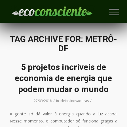
TAG ARCHIVE FOR:
METRÔ-
DF
5 projetos incríveis de
economia de energia que
podem mudar o mundo
/
/
27/09/2018
in
Ideias Inovadoras
A gente só dá valor à energia quando a luz acaba.
Nesse momento, o computador só funciona graças à