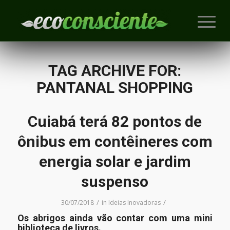
TAG ARCHIVE FOR:
PANTANAL SHOPPING
Cuiabá terá 82 pontos de
ônibus em contêineres com
energia solar e jardim
suspenso
/
/
30/07/2018
in
Ideias Inovadoras
Os abrigos ainda vão contar com uma mini
biblioteca de livros.