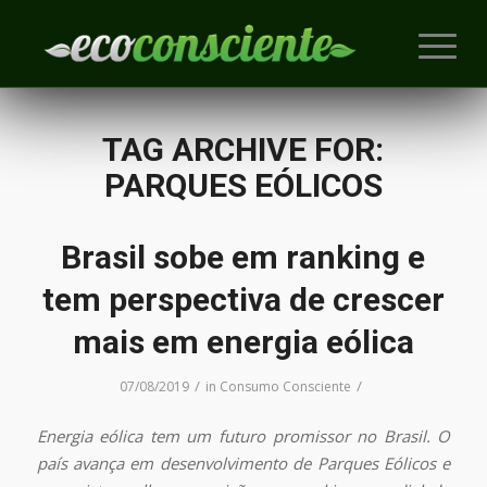
TAG ARCHIVE FOR:
PARQUES EÓLICOS
Brasil sobe em ranking e
tem perspectiva de crescer
mais em energia eólica
/
/
07/08/2019
in
Consumo Consciente
Energia eólica tem um futuro promissor no Brasil. O
país avança em desenvolvimento de Parques Eólicos e