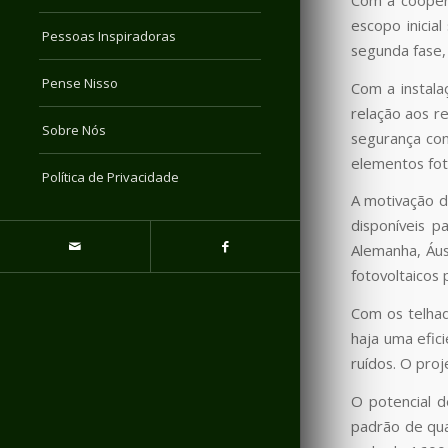
escopo inicia
Pessoas Inspiradoras
segunda fase,
Pense Nisso
Com a instal
relação aos r
Sobre Nós
segurança con
elementos foto
Política de Privacidade
A motivação d
disponíveis p
Alemanha, Áus
fotovoltaicos
Com os telhad
haja uma efic
ruídos. O proj
O potencial 
padrão de qua