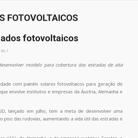
S FOTOVOLTAICOS
ados fotovoltaicos
/
ras
esenvolver modelo para cobertura das estradas de alta
idade com painéis solares fotovoltaicos para geração de
 que envolve institutos e empresas da Áustria, Alemanha e
-SÜD, lançado em julho, tem a meta de desenvolver uma
 piso das rodovias, aumentando a vida útil das estradas e
ar (ISE), da Alemanha, e da empresa austríaca Forster, o