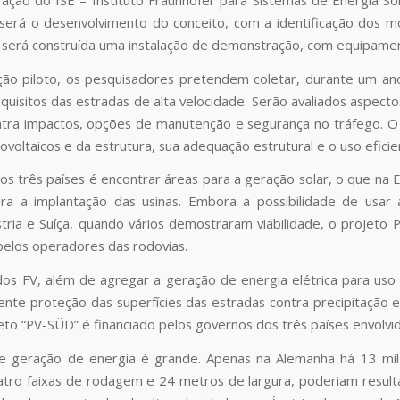
l será o desenvolvimento do conceito, com a identificação dos
 será construída uma instalação de demonstração, com equipam
ação piloto, os pesquisadores pretendem coletar, durante um 
equisitos das estradas de alta velocidade. Serão avaliados aspec
tra impactos, opções de manutenção e segurança no tráfego. O o
voltaicos e da estrutura, sua adequação estrutural e o uso eficie
os três países é encontrar áreas para a geração solar, o que na
ara a implantação das usinas. Embora a possibilidade de usar
tria e Suíça, quando vários demostraram viabilidade, o projeto
 pelos operadores das rodovias.
os FV, além de agregar a geração de energia elétrica para uso 
iente proteção das superfícies das estradas contra precipitaçã
eto “PV-SÜD” é financiado pelos governos dos três países envolvi
de geração de energia é grande. Apenas na Alemanha há 13 mil
tro faixas de rodagem e 24 metros de largura, poderiam result