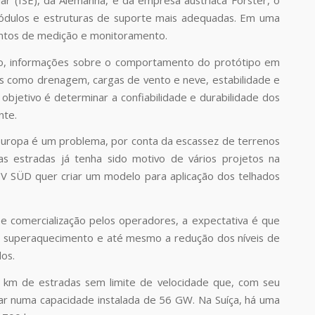
 módulos e estruturas de suporte mais adequadas. Em uma
entos de medição e monitoramento.
ano, informações sobre o comportamento do protótipo em
tos como drenagem, cargas de vento e neve, estabilidade e
bjetivo é determinar a confiabilidade e durabilidade dos
nte.
 Europa é um problema, por conta da escassez de terrenos
 as estradas já tenha sido motivo de vários projetos na
 PV SÜD quer criar um modelo para aplicação dos telhados
e comercialização pelos operadores, a expectativa é que
o e superaquecimento e até mesmo a redução dos níveis de
dos.
 km de estradas sem limite de velocidade que, com seu
ar numa capacidade instalada de 56 GW. Na Suíça, há uma