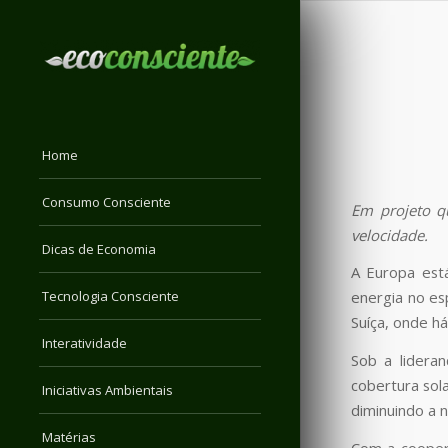
Home
Consumo Consciente
Em projeto q
velocidade.
Dicas de Economia
A Europa está
Tecnologia Consciente
energia no es
Suíça, onde h
Interatividade
Sob a lidera
cobertura sol
Iniciativas Ambientais
diminuindo a 
Matérias
Com a coopera