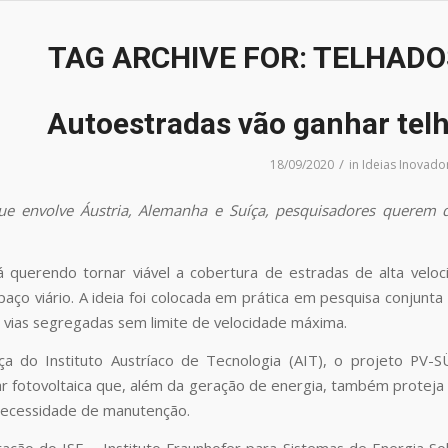
TAG ARCHIVE FOR:
TELHADO
Autoestradas vão ganhar telh
/
18/09/2020
in
Ideias Inovado
ue envolve Áustria, Alemanha e Suíça, pesquisadores querem d
 querendo tornar viável a cobertura de estradas de alta veloc
paço viário. A ideia foi colocada em prática em pesquisa conjunta
á vias segregadas sem limite de velocidade máxima.
nça do Instituto Austríaco de Tecnologia (AIT), o projeto PV
ar fotovoltaica que, além da geração de energia, também proteja o
necessidade de manutenção.
ção do ISE – Instituto Fraunhofer para Sistemas de Energia Sol