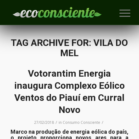
TAG ARCHIVE FOR:
VILA DO
MEL
Votorantim Energia
inaugura Complexo Eólico
Ventos do Piauí em Curral
Novo
/
/
27/02/2018
in
Consumo Consciente
Marco na produção de energia eólica do país,
o projeto proporciona novos ares para a