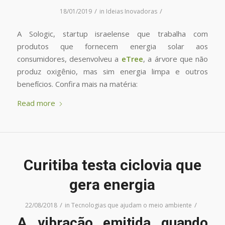
/
/
18/01/2019
in
Ideias Inovadoras
A Sologic, startup israelense que trabalha com
produtos que fornecem energia solar aos
consumidores, desenvolveu a
eTree
, a árvore que não
produz oxigênio, mas sim energia limpa e outros
benefícios. Confira mais na matéria:
Read more
Curitiba testa ciclovia que
gera energia
/
/
22/08/2018
in
Tecnologias que ajudam o meio ambiente
A vibração emitida quando