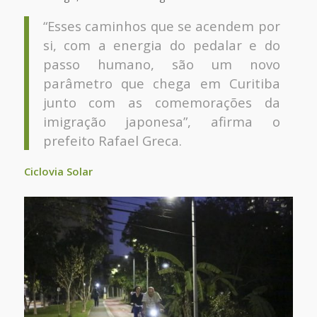
“Esses caminhos que se acendem por
si, com a energia do pedalar e do
passo humano, são um novo
parâmetro que chega em Curitiba
junto com as comemorações da
imigração japonesa”, afirma o
prefeito Rafael Greca.
Ciclovia Solar